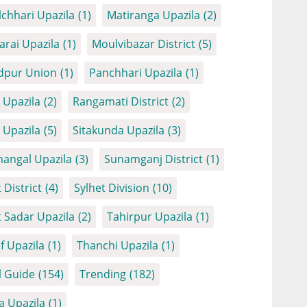
chhari Upazila
(1)
Matiranga Upazila
(2)
arai Upazila
(1)
Moulvibazar District
(5)
dpur Union
(1)
Panchhari Upazila
(1)
Upazila
(2)
Rangamati District
(2)
Upazila
(5)
Sitakunda Upazila
(3)
angal Upazila
(3)
Sunamganj District
(1)
 District
(4)
Sylhet Division
(10)
t Sadar Upazila
(2)
Tahirpur Upazila
(1)
f Upazila
(1)
Thanchi Upazila
(1)
l Guide
(154)
Trending
(182)
a Upazila
(1)