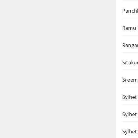
Panchh
Ramu 
Rangam
Sitaku
Sreema
Sylhet 
Sylhet
Sylhet