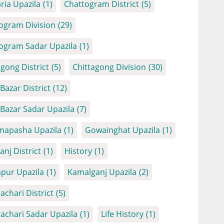
ria Upazila
(1)
Chattogram District
(5)
ogram Division
(29)
ogram Sadar Upazila
(1)
agong District
(5)
Chittagong Division
(30)
Bazar District
(12)
 Bazar Sadar Upazila
(7)
apasha Upazila
(1)
Gowainghat Upazila
(1)
anj District
(1)
History
(1)
apur Upazila
(1)
Kamalganj Upazila
(2)
achari District
(5)
achari Sadar Upazila
(1)
Life History
(1)