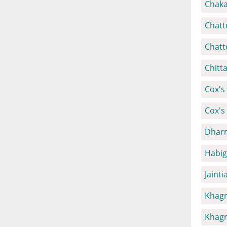
Chaka
Chatt
Chatt
Chitt
Cox's 
Cox's
Dharm
Habig
Jainti
Khagr
Khagr