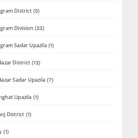
gram District
(5)
gram Division
(23)
gram Sadar Upazila
(1)
Bazar District
(12)
Bazar Sadar Upazila
(7)
nghat Upazila
(1)
nj District
(1)
y
(1)