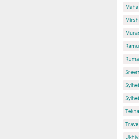
Mahal
Mirsh
Mura
Ramu 
Ruma 
Sreem
Sylhet
Sylhe
Tekna
Trave
Ukhiy