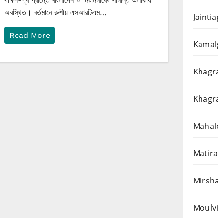
দক্ষিণ-পূর্ব প্রান্তে বাংলাদেশ ও মিয়ানমারের সীমান্ত এলাকায়
অবস্থিত। বর্তমানে রুশীয় এসআরটিএম…
Jainti
Read More
Kamalg
Khagra
Khagra
Mahalc
Matira
Mirsha
Moulvi