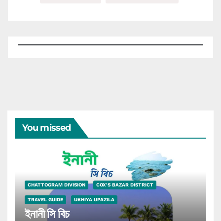
You missed
CHATTOGRAM DIVISION
COX'S BAZAR DISTRICT
TRAVEL GUIDE
UKHIYA UPAZILA
ইনানী সি বিচ