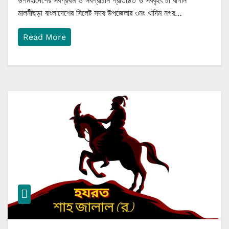
উপমহাদেশের সর্বপ্রথম ও সর্বপ্রাচীন প্রতিষ্ঠিত ও সর্ববৃহৎ চা বাগান
মালনীছড়া বাংলাদেশের সিলেট সদর উপজেলার ৩নং খাদিম নগর…
Read More