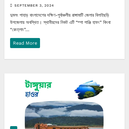
SEPTEMBER 3, 2024
দুমলং পাহাড় বাংলাদেশের দক্ষিণ-পূর্বাঞ্চলীয় রাঙ্গামাটি জেলার বিলাইছড়ি
উপজেলায় অবস্থিত। স্থানীয়দের নিকট এটি “ম্শা পাঞ্জি হাফং” কিংবা
“রেংত্লাং”…
Read More