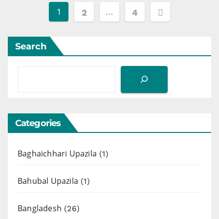
Posts
1
…
2
4
pagination
Search
Categories
Baghaichhari Upazila
(1)
Bahubal Upazila
(1)
Bangladesh
(26)