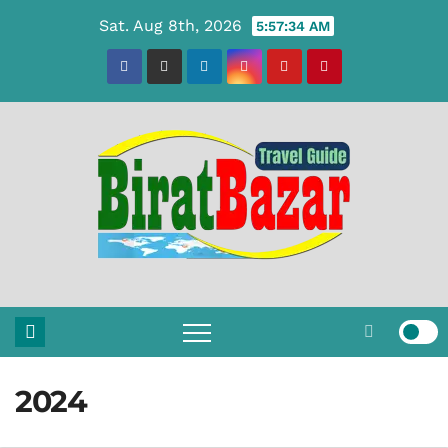
Skip
Sat. Aug 8th, 2026
5:57:35 AM
to
content
2024