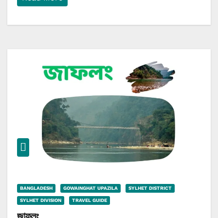
BANGLADESH
GOWAINGHAT UPAZILA
SYLHET DISTRICT
SYLHET DIVISION
TRAVEL GUIDE
জাফলং