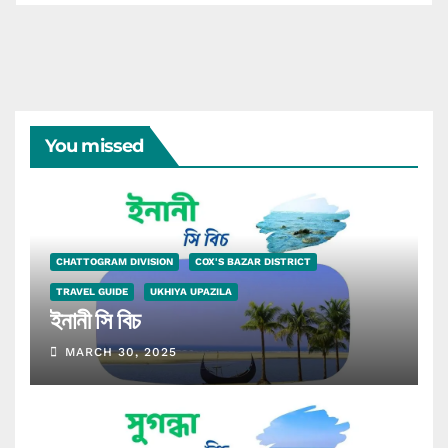
You missed
CHATTOGRAM DIVISION
COX'S BAZAR DISTRICT
TRAVEL GUIDE
UKHIYA UPAZILA
ইনানী সি বিচ
MARCH 30, 2025