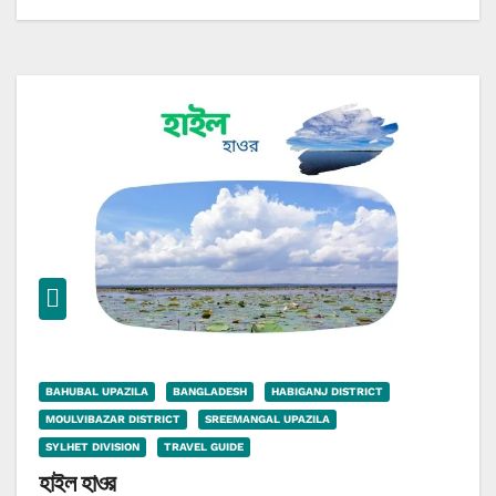
BAHUBAL UPAZILA
BANGLADESH
HABIGANJ DISTRICT
MOULVIBAZAR DISTRICT
SREEMANGAL UPAZILA
SYLHET DIVISION
TRAVEL GUIDE
হাইল হাওর