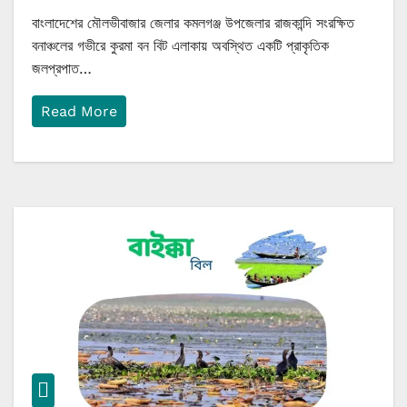
বাংলাদেশের মৌলভীবাজার জেলার কমলগঞ্জ উপজেলার রাজকান্দি সংরক্ষিত
বনাঞ্চলের গভীরে কুরমা বন বিট এলাকায় অবস্থিত একটি প্রাকৃতিক
জলপ্রপাত…
Read More