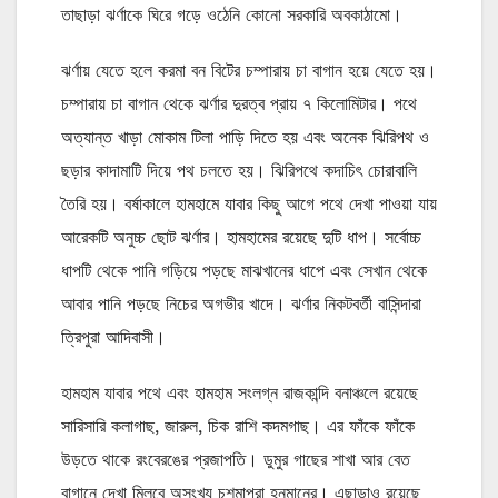
তাছাড়া ঝর্ণাকে ঘিরে গড়ে ওঠেনি কোনো সরকারি অবকাঠামো।
ঝর্ণায় যেতে হলে করমা বন বিটের চম্পারায় চা বাগান হয়ে যেতে হয়।
চম্পারায় চা বাগান থেকে ঝর্ণার দুরত্ব প্রায় ৭ কিলোমিটার। পথে
অত্যান্ত খাড়া মোকাম টিলা পাড়ি দিতে হয় এবং অনেক ঝিরিপথ ও
ছড়ার কাদামাটি দিয়ে পথ চলতে হয়। ঝিরিপথে কদাচিৎ চোরাবালি
তৈরি হয়। বর্ষাকালে হামহামে যাবার কিছু আগে পথে দেখা পাওয়া যায়
আরেকটি অনুচ্চ ছোট ঝর্ণার। হামহামের রয়েছে দুটি ধাপ। সর্বোচ্চ
ধাপটি থেকে পানি গড়িয়ে পড়ছে মাঝখানের ধাপে এবং সেখান থেকে
আবার পানি পড়ছে নিচের অগভীর খাদে। ঝর্ণার নিকটবর্তী বাসিন্দারা
ত্রিপুরা আদিবাসী।
হামহাম যাবার পথে এবং হামহাম সংলগ্ন রাজকান্দি বনাঞ্চলে রয়েছে
সারিসারি কলাগাছ, জারুল, চিক রাশি কদমগাছ। এর ফাঁকে ফাঁকে
উড়তে থাকে রংবেরঙের প্রজাপতি। ডুমুর গাছের শাখা আর বেত
বাগানে দেখা মিলবে অসংখ্য চশমাপরা হনুমানের। এছাড়াও রয়েছে