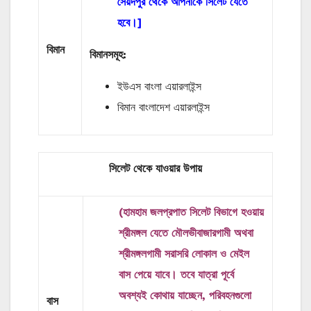
সৈয়দপুর থেকে আপনাকে সিলেট যেতে
হবে।]
বিমান
বিমানসমূহ:
ইউএস বাংলা এয়ারলাইন্স
বিমান বাংলাদেশ এয়ারলাইন্স
সিলেট থেকে যাওয়ার উপায়
(হামহাম জলপ্রপাত সিলেট বিভাগে হওয়ায়
শ্রীমঙ্গল যেতে মৌলভীবাজারগামী অথবা
শ্রীমঙ্গলগামী সরাসরি লোকাল ও মেইল
বাস পেয়ে যাবে। তবে যাত্রা পূর্বে
অবশ্যই কোথায় যাচ্ছেন, পরিবহনগুলো
বাস