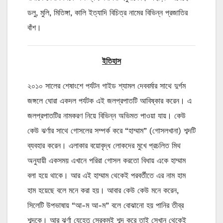
ডলু, মুলি, মিতিঙ্গা, কালি ইত্যাদি বিচিত্র নামের বিভিন্ন প্রজাতির
বাঁশ।
ইতিহাস
২০১০ সালের শেষাংশে পর্যটন গাইড শ্যামল দেববর্মার সাথে দুর্গম
জঙ্গলে ঘোরা একদল পর্যটক এই জলপ্রপাতটি আবিষ্কার করেন। এ
জলপ্রপাতটির নামকরণ নিয়ে বিভিন্ন অভিমত পাওয়া যায়। কেউ
কেউ ঝর্ণার সাথে গোসলের সম্পর্ক করে “হাম্মাম” (গোসলখানা) শব্দটি
ব্যবহার করেন। এলাকার বয়োবৃদ্ধ লোকদের মুখে প্রচলিত মিথ
অনুযায়ী একসময় এখানে পরিরা গোসল করতো বিধায় একে হাম্মাম
বলা হয়ে থাকে। আর এই হাম্মাম থেকেই পরবর্তীতে এর নাম হাম
হাম হয়েছে বলে মনে করা হয়। আবার কেউ কেউ মনে করেন,
সিলেটি উপভাষায় “আ-ম আ-ম” বলে বোঝানো হয় পানির তীব্র
শব্দকে। আর ঝর্ণা যেহেতু সেরকমই শব্দ করে তাই সেখান থেকেই