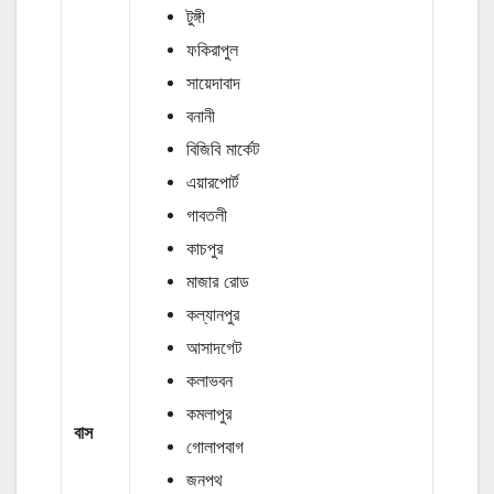
টুঙ্গী
ফকিরাপুল
সায়েদাবাদ
বনানী
বিজিবি মার্কেট
এয়ারপোর্ট
গাবতলী
কাচপুর
মাজার রোড
কল্যানপুর
আসাদগেট
কলাভবন
কমলাপুর
বাস
গোলাপবাগ
জনপথ