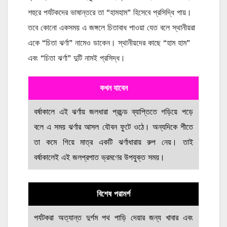
শহুরে পর্যটকদের ভাষান্তরে তা “হামহাম” হিসেবে প্রসিদ্ধি পায়।
তবে কোনো একসময় এ জঙ্গলে চিতাবাধ পাওয়া যেত বলে স্থানীয়রা
একে “চিতা ঝর্ণা” নামেও ডাকেন। স্থানীয়দের কাছে “হাম হাম”
এবং “চিতা ঝর্ণা” দুটি নামই প্রসিদ্ধ।
কখন যাবেন
বর্ষাকালে এই ঝর্ণায় জলধারা প্রচন্ড ব্যাপ্তিতে গড়িয়ে পড়ে
বলে এ সময় ঝর্ণার আসল যৌবন ফুটে ওঠে। অন্যদিকে শীতে
তা কমে গিয়ে মাত্র একটি ঝর্ণাধারায় রুপ নেয়। তাই
বর্ষাকালেই এই জলপ্রপাত ভ্রমণের উপযুক্ত সময়।
বিশেষ পরামর্শ
পর্যটকরা অত্যান্ত দুর্গম পথ পাড়ি দেয়ার জন্য খাবার এবং