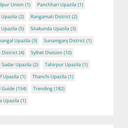
dpur Union
(1)
Panchhari Upazila
(1)
Upazila
(2)
Rangamati District
(2)
Upazila
(5)
Sitakunda Upazila
(3)
angal Upazila
(3)
Sunamganj District
(1)
 District
(4)
Sylhet Division
(10)
t Sadar Upazila
(2)
Tahirpur Upazila
(1)
f Upazila
(1)
Thanchi Upazila
(1)
l Guide
(154)
Trending
(182)
a Upazila
(1)