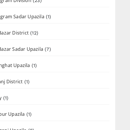
gram Division
(23)
gram Sadar Upazila
(1)
Bazar District
(12)
Bazar Sadar Upazila
(7)
nghat Upazila
(1)
nj District
(1)
y
(1)
apur Upazila
(1)