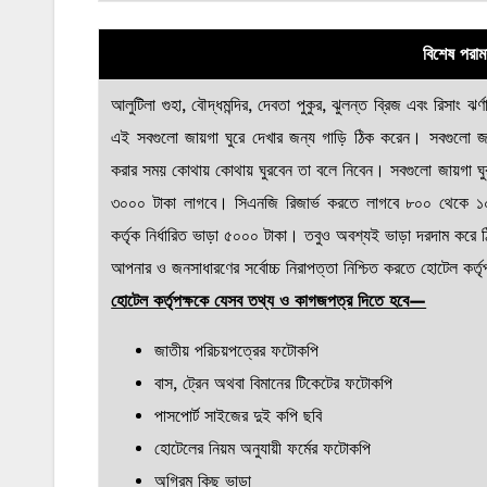
বিশেষ পরামর
আলুটিলা গুহা, বৌদ্ধমন্দির, দেবতা পুকুর, ঝুলন্ত ব্রিজ এবং রিসা
এই সবগুলো জায়গা ঘুরে দেখার জন্য গাড়ি ঠিক করেন। সবগুলো জা
করার সময় কোথায় কোথায় ঘুরবেন তা বলে নিবেন। সবগুলো জায়গা ঘু
৩০০০ টাকা লাগবে। সিএনজি রিজার্ভ করতে লাগবে ৮০০ থেকে ১
কর্তৃক নির্ধারিত ভাড়া ৫০০০ টাকা। তবুও অবশ্যই ভাড়া দরদাম কর
আপনার ও জনসাধারণের সর্বোচ্চ নিরাপত্তা নিশ্চিত করতে হোটেল কর্
হোটেল কর্তৃপক্ষকে যেসব তথ্য ও কাগজপত্র দিতে হবে—
জাতীয় পরিচয়পত্রের ফটোকপি
বাস, ট্রেন অথবা বিমানের টিকেটের ফটোকপি
পাসপোর্ট সাইজের দুই কপি ছবি
হোটেলের নিয়ম অনুযায়ী ফর্মের ফটোকপি
অগ্রিম কিছু ভাড়া