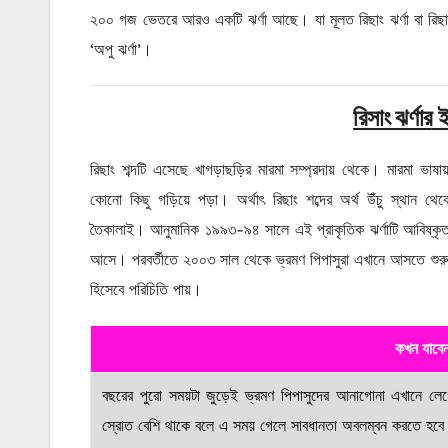
২০০ গজ ভেতরে আরও একটি ঝর্ণা আছে। যা মূলত রিছাং ঝর্ণা বা রিছাং 
‘অপু ঝর্ণা’।
রিসাং ঝর্ণার
ই
রিছাং শব্দটি এসেছে খাগড়াছড়ির মারমা সম্প্রদায় থেকে। মারমা ভাষায় 
কোনো কিছু গড়িয়ে পড়া। অর্থাৎ রিছাং শব্দের অর্থ উঁচু স্থান থ
তৈকালাই। আনুমানিক ১৯৯৩-৯৪ সালে এই প্রাকৃতিক ঝর্ণাটি আবিষ্কৃত
আসে। পরবর্তীতে ২০০৩ সাল থেকে ভ্রমণ পিপাসুরা এখানে আসতে শুরু 
হিসেবে পরিচিতি পায়।
কখন যাবে
বছরের পুরো সময়টা জুড়েই ভ্রমণ পিপাসুদের আনাগোনা এখানে লেগেই
স্রোত বেশি থাকে বলে এ সময় গেলে সাবধানতা অবলম্বন করতে হবে।