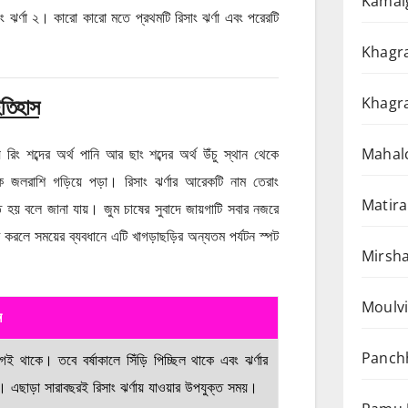
Kamalg
ঝর্ণা ২। কারো কারো মতে প্রথমটি রিসাং ঝর্ণা এবং পরেরটি
Khagra
Khagra
তিহাস
Mahalc
রিং শব্দের অর্থ পানি আর ছাং শব্দের অর্থ উঁচু স্থান থেকে
েকে জলরাশি গড়িয়ে পড়া। রিসাং ঝর্ণার আরেকটি নাম তেরাং
Matira
 হয় বলে জানা যায়। জুম চাষের সুবাদে জায়গাটি সবার নজরে
করলে সময়ের ব্যবধানে এটি খাগড়াছড়ির অন্যতম পর্যটন স্পট
Mirsha
Moulvi
ন
Panchh
 থাকে। তবে বর্ষাকালে সিঁড়ি পিচ্ছিল থাকে এবং ঝর্ণার
 এছাড়া সারাবছরই রিসাং ঝর্ণায় যাওয়ার উপযুক্ত সময়।