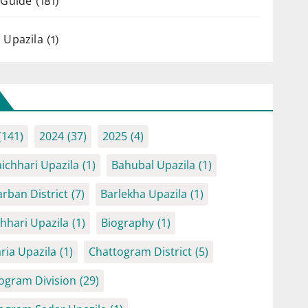
 Guide
(181)
 Upazila
(1)
(141)
2024
(37)
2025
(4)
ichhari Upazila
(1)
Bahubal Upazila
(1)
rban District
(7)
Barlekha Upazila
(1)
chhari Upazila
(1)
Biography
(1)
ria Upazila
(1)
Chattogram District
(5)
ogram Division
(29)