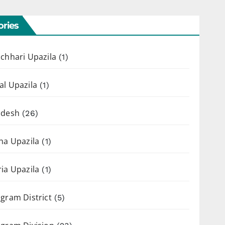
ries
chhari Upazila
(1)
l Upazila
(1)
adesh
(26)
ha Upazila
(1)
ia Upazila
(1)
gram District
(5)