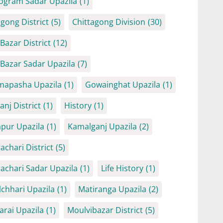
ogram Sadar Upazila
(1)
agong District
(5)
Chittagong Division
(30)
Bazar District
(12)
 Bazar Sadar Upazila
(7)
mapasha Upazila
(1)
Gowainghat Upazila
(1)
anj District
(1)
History
(1)
iapur Upazila
(1)
Kamalganj Upazila
(2)
achari District
(5)
achari Sadar Upazila
(1)
Life History
(1)
chhari Upazila
(1)
Matiranga Upazila
(2)
arai Upazila
(1)
Moulvibazar District
(5)