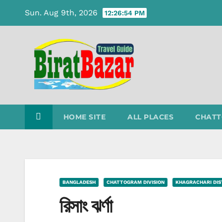
Skip
Sun. Aug 9th, 2026
12:26:55 PM
to
content
HOME SITE
ALL PLACES
CHATT
BANGLADESH
CHATTOGRAM DIVISION
KHAGRACHARI DIS
রিসাং ঝর্ণা