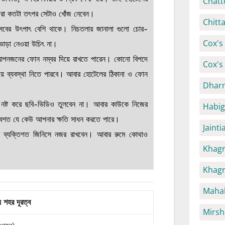
Chatt
্মীরা কতটা তৎপর সেটাও খোঁজ নেবেন।
Chitt
এসবের উৎপাৎ বেশি থাকে। নিচতলার জানালা গুলো চোর-
Cox's 
ভাড়া নেওয়া উচিৎ না।
আপনজনের ফোন নম্বর দিয়ে রাখতে পারেন। কোনো বিপদে
Cox's
য়ে ব্যবস্থা নিতে পারবে। আবার হোটেলের ঠিকানা ও ফোন
Dhar
নষ্ট করে ছবি-ভিডিও তুলবেন না। আবার কাউকে নিজের
Habig
তাবশত যে কেউ আপনার ক্ষতি সাধন করতে পারে।
Jaint
র ব্যক্তিগত জিনিসে নজর রাখবেন। আবার রুমে কোথাও
Khagr
Khagr
Mahal
য় শহর দূরত্ব
Mirsh