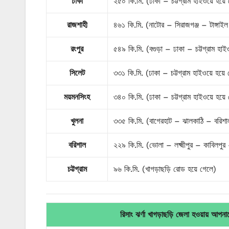
ঢাকা
২৫০ কি.মি. (ঢাকা – চট্টগ্রাম হাইওয়ে হয়ে
রাজশাহী
৪৬১ কি.মি. (নাটোর – সিরাজগঞ্জ – টাঙ্গাই
রংপুর
৫৪৯ কি.মি. (বগুড়া – ঢাকা – চট্টগ্রাম হা
সিলেট
৩৩১ কি.মি. (ঢাকা – চট্টগ্রাম হাইওয়ে হয়ে
ময়মনসিংহ
৩৪০ কি.মি. (ঢাকা – চট্টগ্রাম হাইওয়ে হয়ে
খুলনা
৩৩৫ কি.মি. (বাগেরহাট – ঝালকাঠি – বরিশাল
বরিশাল
২২৯ কি.মি. (ভোলা – লক্ষ্মীপুর – কাবিলপু
চট্টগ্রাম
৯৬ কি.মি. (খাগড়াছড়ি রোড হয়ে গেলে)
রিসাং ঝর্ণা খাগড়াছড়ি জেলা হওয়ায় আপ