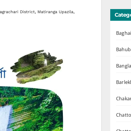
,
,
agrachari District
Matiranga Upazila
Catego
Baghai
Bahuba
Bangl
Barlek
Chakar
Chatto