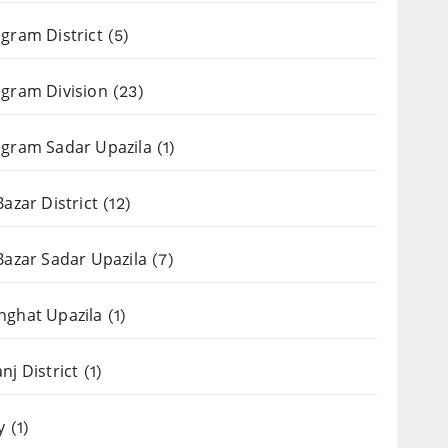
gram District
(5)
gram Division
(23)
gram Sadar Upazila
(1)
Bazar District
(12)
Bazar Sadar Upazila
(7)
nghat Upazila
(1)
nj District
(1)
y
(1)