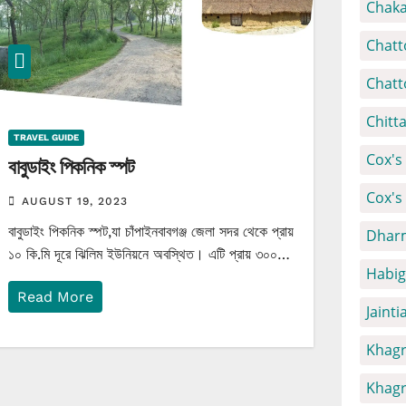
Chaka
Chatt
Chatt
Chitt
TRAVEL GUIDE
Cox's 
বাবুডাইং পিকনিক স্পট
Cox's
AUGUST 19, 2023
বাবুডাইং পিকনিক স্পট,যা চাঁপাইনবাবগঞ্জ জেলা সদর থেকে প্রায়
Dharm
১০ কি.মি দূরে ঝিলিম ইউনিয়নে অবস্থিত। এটি প্রায় ৩০০…
Habig
Read More
Jainti
Khagr
Khagr