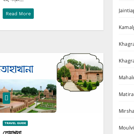
Jainti
Read More
Kamalg
Khagra
Khagra
Mahalc
Matira
Mirsha
TRAVEL GUIDE
Moulvi
তোহাখানা