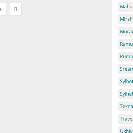
Mahal
3
ion
Mirsh
Mura
Ramu 
Ruma 
Sreem
Sylhet
Sylhe
Tekna
Trave
Ukhiy