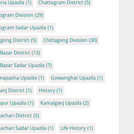
ria Upazila
(1)
Chattogram District
(5)
ogram Division
(29)
ogram Sadar Upazila
(1)
agong District
(5)
Chittagong Division
(30)
Bazar District
(12)
 Bazar Sadar Upazila
(7)
apasha Upazila
(1)
Gowainghat Upazila
(1)
anj District
(1)
History
(1)
apur Upazila
(1)
Kamalganj Upazila
(2)
achari District
(5)
achari Sadar Upazila
(1)
Life History
(1)