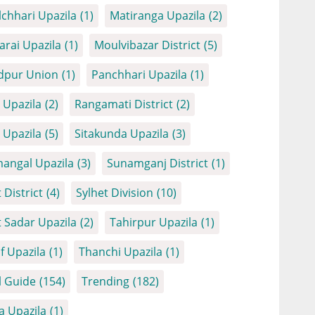
chhari Upazila
(1)
Matiranga Upazila
(2)
arai Upazila
(1)
Moulvibazar District
(5)
dpur Union
(1)
Panchhari Upazila
(1)
Upazila
(2)
Rangamati District
(2)
Upazila
(5)
Sitakunda Upazila
(3)
angal Upazila
(3)
Sunamganj District
(1)
 District
(4)
Sylhet Division
(10)
t Sadar Upazila
(2)
Tahirpur Upazila
(1)
f Upazila
(1)
Thanchi Upazila
(1)
l Guide
(154)
Trending
(182)
a Upazila
(1)