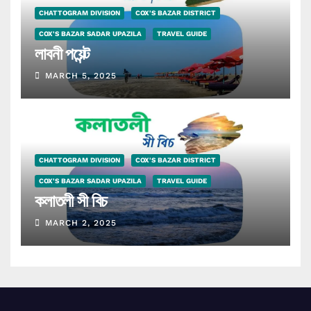
CHATTOGRAM DIVISION
COX'S BAZAR DISTRICT
COX'S BAZAR SADAR UPAZILA
TRAVEL GUIDE
লাবনী পয়েন্ট
MARCH 5, 2025
CHATTOGRAM DIVISION
COX'S BAZAR DISTRICT
COX'S BAZAR SADAR UPAZILA
TRAVEL GUIDE
কলাতলী সী বিচ
MARCH 2, 2025