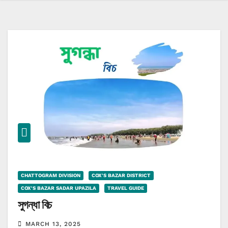
CHATTOGRAM DIVISION
COX'S BAZAR DISTRICT
COX'S BAZAR SADAR UPAZILA
TRAVEL GUIDE
সুগন্ধা বিচ
MARCH 13, 2025