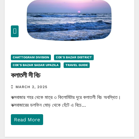
CHATTOGRAM DIVISION
COX'S BAZAR DISTRICT
COX'S BAZAR SADAR UPAZILA
TRAVEL GUIDE
কলাতলী সী বিচ
MARCH 2, 2025
কক্সবাজার শহর থেকে মাত্র ৩ কিলোমিটার দূরে কলাতলী বিচ অবস্থিত।
কক্সবাজারের ডলফিন মোড় থেকে হেঁটে এ বিচে…
Read More