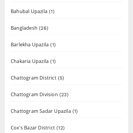
Bahubal Upazila
(1)
Bangladesh
(26)
Barlekha Upazila
(1)
Chakaria Upazila
(1)
Chattogram District
(5)
Chattogram Division
(23)
Chattogram Sadar Upazila
(1)
Cox's Bazar District
(12)