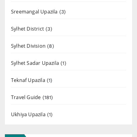
Sreemangal Upazila
(3)
Sylhet District
(3)
Sylhet Division
(8)
Sylhet Sadar Upazila
(1)
Teknaf Upazila
(1)
Travel Guide
(181)
Ukhiya Upazila
(1)