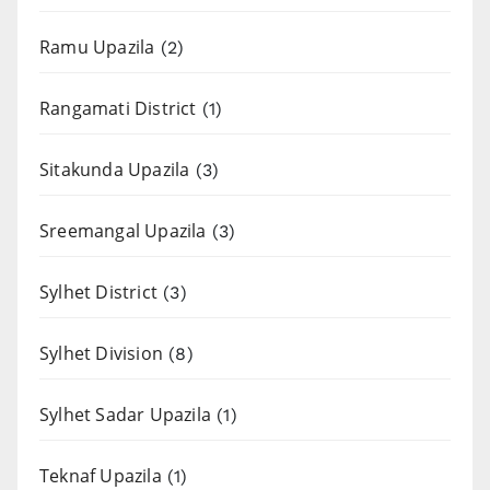
Ramu Upazila
(2)
Rangamati District
(1)
Sitakunda Upazila
(3)
Sreemangal Upazila
(3)
Sylhet District
(3)
Sylhet Division
(8)
Sylhet Sadar Upazila
(1)
Teknaf Upazila
(1)