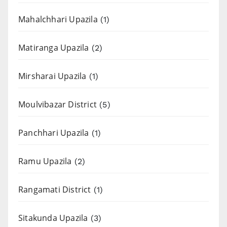
Mahalchhari Upazila
(1)
Matiranga Upazila
(2)
Mirsharai Upazila
(1)
Moulvibazar District
(5)
Panchhari Upazila
(1)
Ramu Upazila
(2)
Rangamati District
(1)
Sitakunda Upazila
(3)