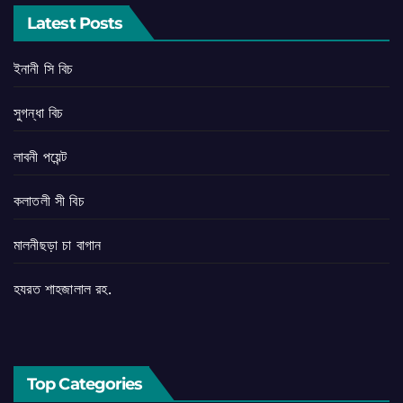
Latest Posts
ইনানী সি বিচ
সুগন্ধা বিচ
লাবনী পয়েন্ট
কলাতলী সী বিচ
মালনীছড়া চা বাগান
হযরত শাহজালাল রহ.
Top Categories