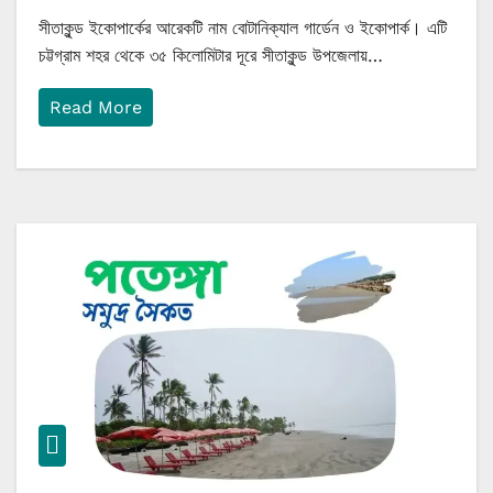
সীতাকুন্ড ইকোপার্কের আরেকটি নাম বোটানিক্যাল গার্ডেন ও ইকোপার্ক। এটি
চট্টগ্রাম শহর থেকে ৩৫ কিলোমিটার দূরে সীতাকুন্ড উপজেলায়…
Read More