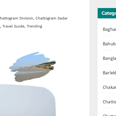
Catego
,
hattogram Division
Chattogram Sadar
,
,
Travel Guide
Trending
Baghai
Bahuba
Bangl
Barlek
Chakar
Chatto