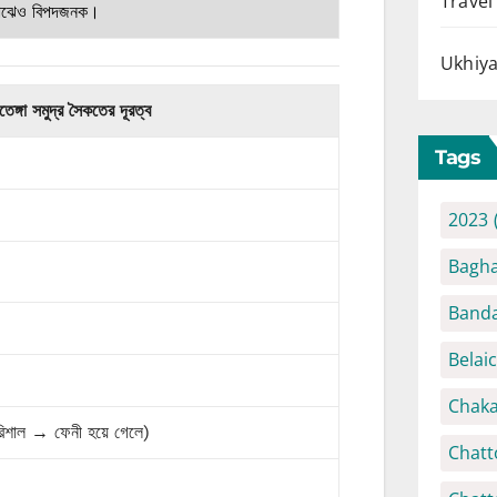
Travel
র মাঝেও বিপদজনক।
Ukhiya
ঙ্গা সমুদ্র সৈকতের দূরত্ব
Tags
2023
Bagha
Banda
Belai
Chaka
রিশাল → ফেনী হয়ে গেলে)
Chatt