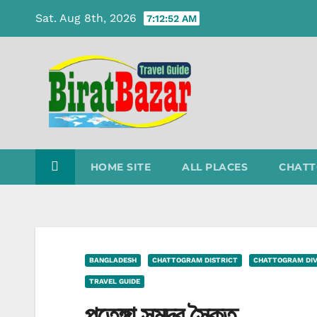
Skip
Sat. Aug 8th, 2026
7:12:53 AM
to
content
HOME SITE
ALL PLACES
CHATT
BANGLADESH
CHATTOGRAM DISTRICT
CHATTOGRAM DIV
TRAVEL GUIDE
পতেঙ্গা সমুদ্র সৈকত