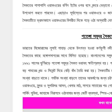
সৈকতের পাশাপাশি ওয়াকওয়ের বর্ণিল ইটের ওপর বসে বন্দরে ভেড়ানো ছ
উপভোগ করতে পারবেন। এছাড়াও সূর্যাস্তের পর ওয়াকওয়ে ও জা
সৈকতটিতে ভ্রমণকালে ওয়াকওয়ের বিপরীত দিকে গড়ে ওঠা অস্থায়ী দোকান
পতেঙ্গা সমুদ্র সৈ
ভারতের মিজোরামের লুসাই পাহাড় থেকে উৎপন্ন হওয়া কর্ণফুলী নদী রাঙ
সৈকতের কাছে বঙ্গোপসাগরের সাথে মিলিত হয়েছে। বাংলাদেশের সমু
১৯৯১ সালের ঘুর্ণিঝড়ে পতেঙ্গা সমুদ্র সৈকত ভয়াবহ ক্ষতিগ্রস্থ হয়। 
বড় পাথরের খন্ড ও সিমেন্ট দিয়ে বেড়ি বাঁধ তৈরি করা হয়। সৈকতটির র
সংখ্যা বাড়তে থাকে। পর্যটক সংখ্যা বাড়লে তাদের আকর্ষণের জন্য চট্
ওয়াকওয়ে, সুন্দর ও সুপরিসর আসন, খেলার মাঠ, সাগরে সাতারের পর গোসলে
পার্কিং সুবিধা, জাহাজে নিরাপদে ওঠানামার জন্য জেটি ব্যবস্থা, স্পিড
কখন যাবে