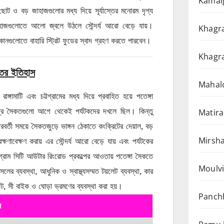
Kamalg
োট ও বড় জাহাজগুলোর মধ্য দিয়ে সূর্যাস্তের মনোরম দৃশ্য
হাজগুলোতে আলো জ্বলে উঠলে সৌন্দর্য আরো বেড়ে যায়।
Khagra
গুলোতে বাহারি স্ট্রিট ফুডের স্বাদ গ্রহণ করতে পারবেন।
Khagra
কতের ইতিহাস
Mahalc
্গামাটি এবং চট্টগ্রামের মধ্য দিয়ে প্রবাহিত হয়ে পতেঙ্গা
দ্র সৈকতগুলো আগে থেকেই পর্যটকদের দখলে ছিল। কিন্তু
Matira
পরবর্তী সময়ে সৈকতজুড়ে ভাঙ্গন ঠেকাতে কংক্রিটের দেয়াল, বড়
Mirsha
ক্ষণাবেক্ষণ করায় এর সৌন্দর্য আরো বেড়ে যায় এবং পর্যটকের
টগ্রাম সিটি আউটার রিংরোড প্রকল্পের আওতায় পতেঙ্গা সৈকতে
Moulvi
র ব্যবস্থা, আধুনিক ও স্বাস্থ্যসম্মত টয়লেট ব্যবস্থা, কার
-বোট, সী বাইক ও ঘোড়া ভ্রমণের ব্যবস্থা করা হয়।
Panchh
ন