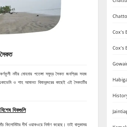
Chatto
Chatto
Cox's 
Cox's 
র সৈকত
Gowai
ে কর্ণফুলী নদীর মোহনায় পতেঙ্গা সমুদ্র সৈকত জনপ্রিয় সহজ
Habiga
র একাডেমি ও শাহ আমানত বিমানবন্দরের কাছেই এই সৈকতটির
Histor
 বিশেষ দিকগুলি
Jainti
 পাঁচ কিলোমিটার দীর্ঘ ওয়াকওয়ে নির্মাণ করেছে। তাই বালুকাময়