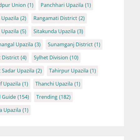
dpur Union
(1)
Panchhari Upazila
(1)
Upazila
(2)
Rangamati District
(2)
Upazila
(5)
Sitakunda Upazila
(3)
angal Upazila
(3)
Sunamganj District
(1)
 District
(4)
Sylhet Division
(10)
t Sadar Upazila
(2)
Tahirpur Upazila
(1)
f Upazila
(1)
Thanchi Upazila
(1)
l Guide
(154)
Trending
(182)
a Upazila
(1)