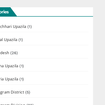
ries
chhari Upazila
(1)
l Upazila
(1)
adesh
(26)
ha Upazila
(1)
ia Upazila
(1)
gram District
(5)