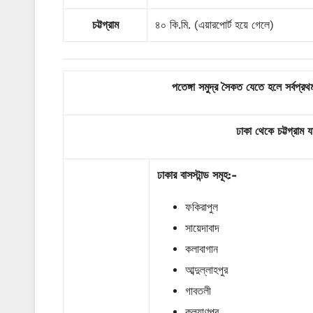
চট্টগ্রাম
৪০ কি.মি. (এয়ারপোর্ট হয়ে গেলে)
পতেঙ্গা সমুদ্র সৈকত যেতে হলে সর্বপ্র
ঢাকা থেকে চট্টগ্রাম 
ঢাকার
বাসস্টান্ড
সমূহ
:-
ফকিরাপুল
সায়েদাবাদ
কলাবাগান
আব্দুল্লাহপুর
গাবতলী
কল্যাণপুর