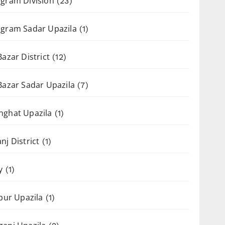
gram Division
(23)
gram Sadar Upazila
(1)
Bazar District
(12)
Bazar Sadar Upazila
(7)
nghat Upazila
(1)
nj District
(1)
y
(1)
apur Upazila
(1)