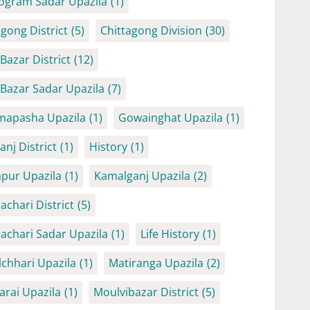
ogram Sadar Upazila
(1)
agong District
(5)
Chittagong Division
(30)
Bazar District
(12)
 Bazar Sadar Upazila
(7)
mapasha Upazila
(1)
Gowainghat Upazila
(1)
anj District
(1)
History
(1)
iapur Upazila
(1)
Kamalganj Upazila
(2)
achari District
(5)
achari Sadar Upazila
(1)
Life History
(1)
chhari Upazila
(1)
Matiranga Upazila
(2)
arai Upazila
(1)
Moulvibazar District
(5)