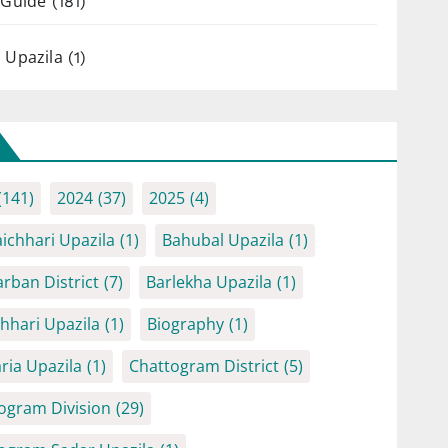
 Guide
(181)
 Upazila
(1)
(141)
2024
(37)
2025
(4)
ichhari Upazila
(1)
Bahubal Upazila
(1)
rban District
(7)
Barlekha Upazila
(1)
chhari Upazila
(1)
Biography
(1)
ria Upazila
(1)
Chattogram District
(5)
ogram Division
(29)