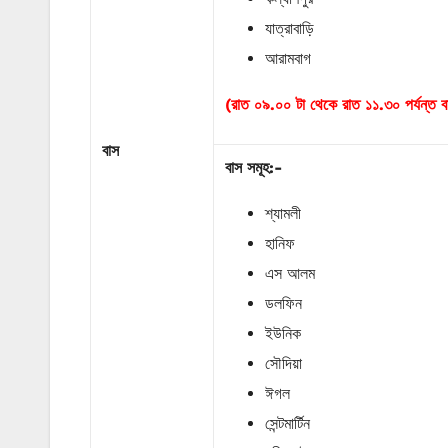
যাত্রাবাড়ি
আরামবাগ
(রাত ০৯.০০ টা থেকে রাত ১১.৩০ পর্যন্ত 
বাস
বাস
সমূহ
:-
শ্যামলী
হানিফ
এস আলম
ডলফিন
ইউনিক
সৌদিয়া
ঈগল
সেন্টমার্টিন