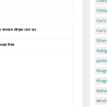
Chatt
Chitt
Cox's 
থম আপনাকে চট্টগ্রাম যেতে হবে
Cox's
Dhar
যাওয়ার
উপায়
Habig
Jaint
Khagr
Khagr
Mahal
Mirsh