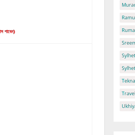
Mura
Ramu 
Ruma 
বাস পাবেন)
Sreem
Sylhet
Sylhe
Tekna
Trave
Ukhiy