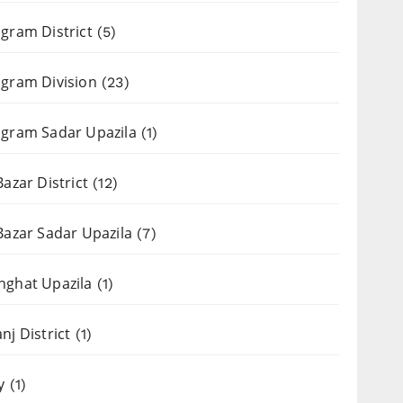
gram District
(5)
gram Division
(23)
gram Sadar Upazila
(1)
Bazar District
(12)
Bazar Sadar Upazila
(7)
nghat Upazila
(1)
nj District
(1)
y
(1)