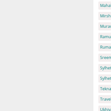
Mahal
Mirsh
Mura
Ramu 
Ruma 
Sreem
Sylhet
Sylhe
Tekna
Trave
Ukhiy