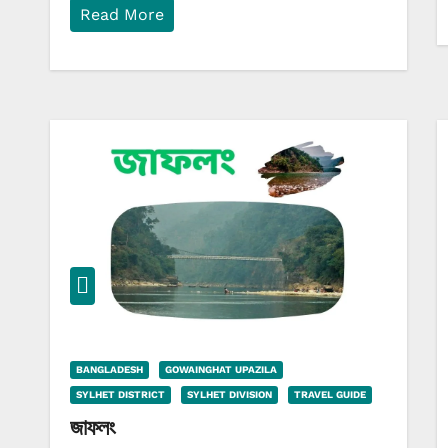
Read More
BANGLADESH
GOWAINGHAT UPAZILA
SYLHET DISTRICT
SYLHET DIVISION
TRAVEL GUIDE
জাফলং