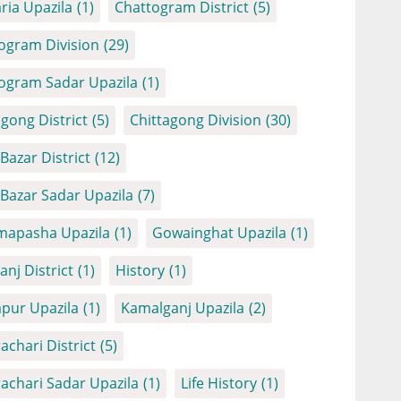
ria Upazila
(1)
Chattogram District
(5)
ogram Division
(29)
ogram Sadar Upazila
(1)
agong District
(5)
Chittagong Division
(30)
Bazar District
(12)
 Bazar Sadar Upazila
(7)
apasha Upazila
(1)
Gowainghat Upazila
(1)
anj District
(1)
History
(1)
apur Upazila
(1)
Kamalganj Upazila
(2)
achari District
(5)
achari Sadar Upazila
(1)
Life History
(1)