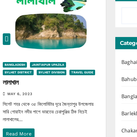
Catego
Baghai
BANGLADESH
JAINTIAPUR UPAZILA
SYLHET DISTRICT
SYLHET DIVISION
TRAVEL GUIDE
Bahuba
লালাখাল
MAY 6, 2023
Bangl
সিলেট শহর থেকে ৩৫ কিলোমিটার দূরে জৈন্তাপুর উপজেলায়
সারি গোয়াইন নদীর পাশে ভারতের চেরাপুঞ্জির ঠিক নিচেই
Barlek
লালাখালের…
Chakar
Read More