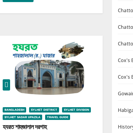
Chatto
Chatto
Chatto
Cox's 
Cox's 
Gowai
Habiga
BANGLADESH
SYLHET DISTRICT
SYLHET DIVISION
SYLHET SADAR UPAZILA
TRAVEL GUIDE
হযরত শাহজালাল দরগাহ
Histor