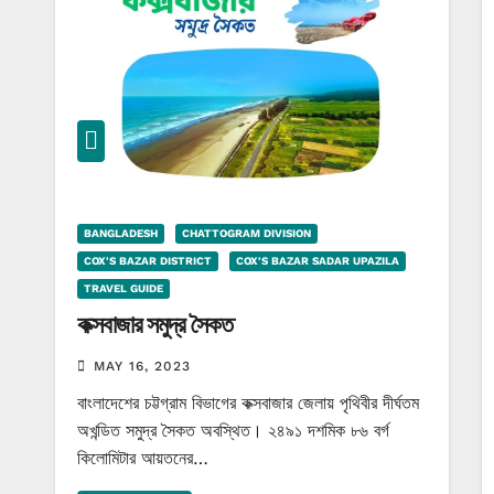
BANGLADESH
CHATTOGRAM DIVISION
COX'S BAZAR DISTRICT
COX'S BAZAR SADAR UPAZILA
TRAVEL GUIDE
কক্সবাজার সমুদ্র সৈকত
MAY 16, 2023
বাংলাদেশের চট্টগ্রাম বিভাগের কক্সবাজার জেলায় পৃথিবীর দীর্ঘতম
অখন্ডিত সমুদ্র সৈকত অবস্থিত। ২৪৯১ দশমিক ৮৬ বর্গ
কিলোমিটার আয়তনের…