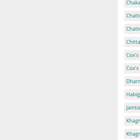
Chaka
Chatt
Chatt
Chitt
Cox's 
Cox's
Dharm
Habig
Jainti
Khagr
Khagr