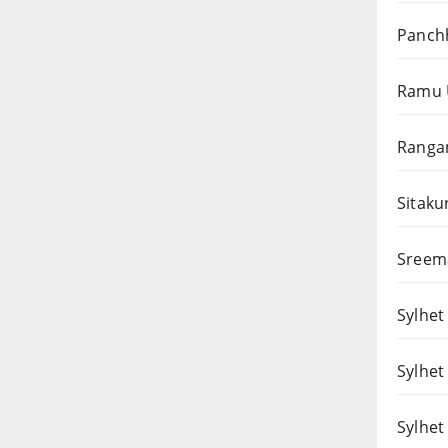
Panchh
Ramu 
Rangam
Sitaku
Sreema
Sylhet 
Sylhet
Sylhet