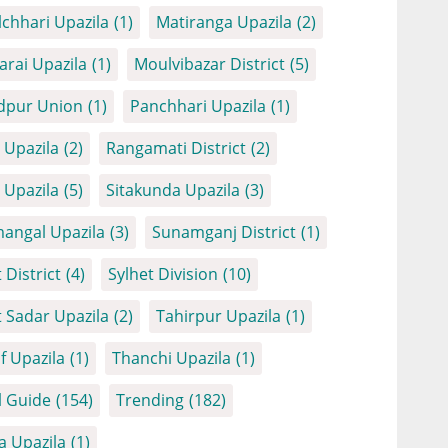
chhari Upazila
(1)
Matiranga Upazila
(2)
arai Upazila
(1)
Moulvibazar District
(5)
dpur Union
(1)
Panchhari Upazila
(1)
Upazila
(2)
Rangamati District
(2)
Upazila
(5)
Sitakunda Upazila
(3)
angal Upazila
(3)
Sunamganj District
(1)
 District
(4)
Sylhet Division
(10)
t Sadar Upazila
(2)
Tahirpur Upazila
(1)
f Upazila
(1)
Thanchi Upazila
(1)
l Guide
(154)
Trending
(182)
a Upazila
(1)