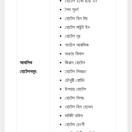
হোটেল ইকো ছড়ি ইন
শৈল সুবর্ণ
হোটেল হিল টাচ
হোটেল মাউন্ট ইন
হোটেল নূর
গাংচিল আবাসিক
অরণ্য বিলাস
আবাসিক
জিরান হোটেল
হোটেলসমূহ
হোটেল লিবয়ত
চৌধুরী বোর্ডিং
উপহার হোটেল
হোটেল নিলয়
হোটেল হিল হেভেন
সার্কিট হাউস
হোটেল চেংগী