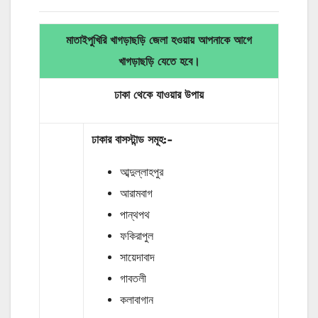
মাতাইপুখিরি খাগড়াছড়ি জেলা হওয়ায় আপনাকে আগে
খাগড়াছড়ি যেতে হবে।
ঢাকা থেকে যাওয়ার
উপায়
ঢাকার
বাসস্টান্ড
সমূহ
:-
আব্দুল্লাহপুর
আরামবাগ
পান্থপথ
ফকিরাপুল
সায়েদাবাদ
গাবতলী
কলাবাগান