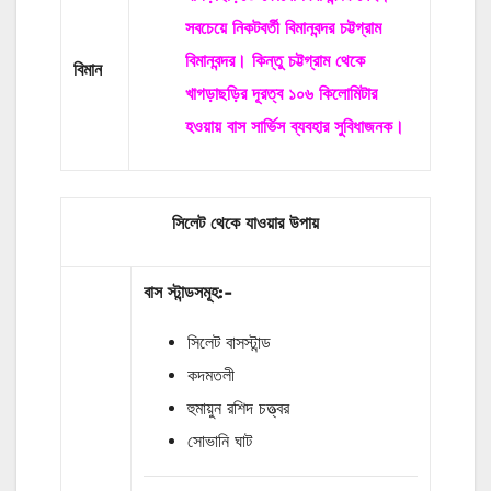
সবচেয়ে নিকটবর্তী বিমানবন্দর চট্টগ্রাম
বিমানবন্দর। কিন্তু চট্টগ্রাম থেকে
বিমান
খাগড়াছড়ির দূরত্ব ১০৬ কিলোমিটার
হওয়ায় বাস সার্ভিস ব্যবহার সুবিধাজনক।
সিলেট থেকে যাওয়ার উপায়
বাস
স্টান্ডসমূহ
:-
সিলেট বাসস্টান্ড
কদমতলী
হুমায়ুন রশিদ চত্ত্বর
সোভানি ঘাট