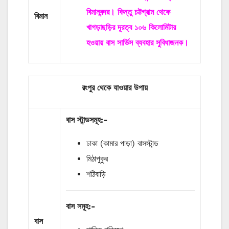
বিমানবন্দর। কিন্তু চট্টগ্রাম থেকে
বিমান
খাগড়াছড়ির দূরত্ব ১০৬ কিলোমিটার
হওয়ায় বাস সার্ভিস ব্যবহার সুবিধাজনক।
রংপুর থেকে যাওয়ার উপায়
বাস
স্টান্ডসমূহ
:-
ঢাকা (কামার পাড়া) বাসস্টান্ড
মিঠাপুকুর
শঠিবাড়ি
বাস
সমূহ
:-
বাস