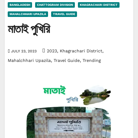
BANGLADESH
CHATTOGRAM DIVISION
KHAGRACHARI DISTRICT
MAHALCHHARI UPAZILA
TRAVEL GUIDE
মাতাই পুখিরি
,
,
2023
Khagrachari District
JULY 23, 2023
,
,
Mahalchhari Upazila
Travel Guide
Trending