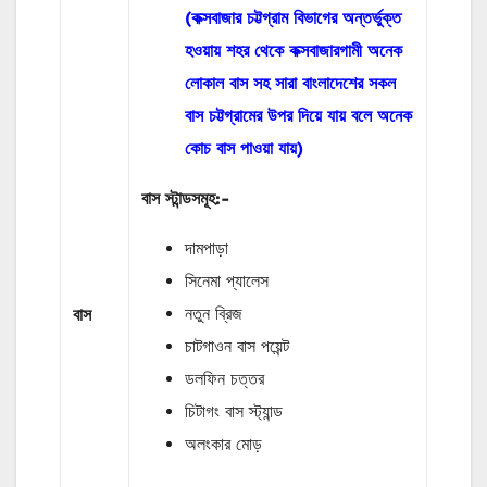
(কক্সবাজার চট্টগ্রাম বিভাগের অন্তর্ভুক্ত
হওয়ায় শহর থেকে কক্সবাজারগামী অনেক
লোকাল বাস সহ সারা বাংলাদেশের সকল
বাস চট্টগ্রামের উপর দিয়ে যায় বলে অনেক
কোচ বাস পাওয়া যায়)
বাস
স্টান্ডসমূহ
:-
দামপাড়া
সিনেমা প্যালেস
নতুন ব্রিজ
বাস
চাটগাওন বাস পয়েন্ট
ডলফিন চত্তর
চিটাগং বাস স্ট্যান্ড
অলংকার মোড়