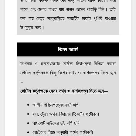
জনগোষ্ঠীরা পর্যটক দর্শনার্থীদের জন্য শীতল পানিয় বিতরণ করে
থাকে এবং মেলায় পাওয়া যায় নানান ধরনের পাহাড়ি পিঠা। তাই
বলা যায় চৈত্র সংক্রান্তির সময়টিই মাতাই পুখিরি যাওয়ার
উপযুক্ত সময়।
বিশেষ পরামর্শ
আপনার ও জনসাধারণের সর্বোচ্চ নিরাপত্তা নিশ্চিত করতে
হোটেল কর্তৃপক্ষকে কিছু বিশেষ তথ্য ও কাগজপত্র দিতে হবে
–
হোটেল কর্তৃপক্ষকে যেসব তথ্য ও কাগজপত্র দিতে হবে—
জাতীয় পরিচয়পত্রের ফটোকপি
বাস, ট্রেন অথবা বিমানের টিকেটের ফটোকপি
পাসপোর্ট সাইজের দুই কপি ছবি
হোটেলের নিয়ম অনুযায়ী ফর্মের ফটোকপি