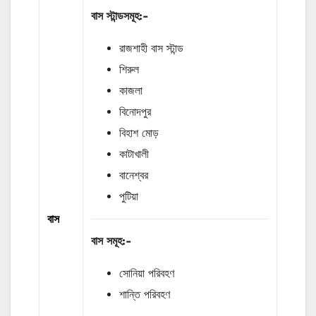
বাস
স্টান্ডসমূহ
:-
রাজশাহী বাস স্টান্ড
শিরুল
কাজলা
বিনোদপুর
বিহাশ মোড়
কাটাখালী
বানেশ্বর
পুটিয়া
বাস
বাস
সমূহ
:-
সোনিয়া পরিবহণ
শান্তি পরিবহণ