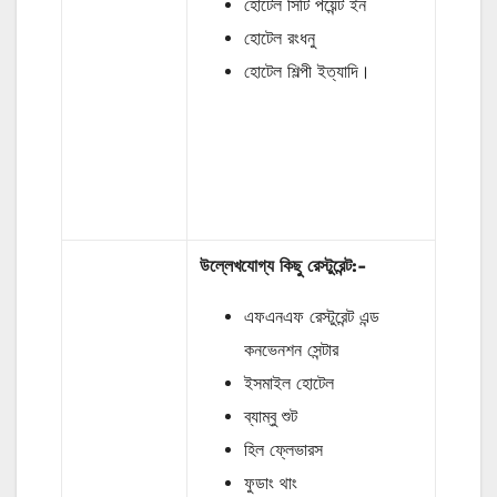
হোটেল সিটি পয়েন্ট ইন
হোটেল রংধনু
হোটেল শিল্পী ইত্যাদি।
উল্লেখযোগ্য কিছু রেস্টুরেন্ট
:-
এফএনএফ রেস্টুরেন্ট এন্ড
কনভেনশন সেন্টার
ইসমাইল হোটেল
ব্যাম্বু শুট
হিল ফ্লেভারস
ফুডাং থাং