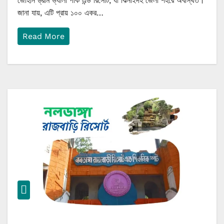
জোহান ড্রীম ভ্যালী পার্ক এন্ড রিসোর্ট, যা ঝিনাইদহ জেলা শহরে অবস্থিত।
জানা যায়, এটি প্রায় ১০০ একর…
Read More