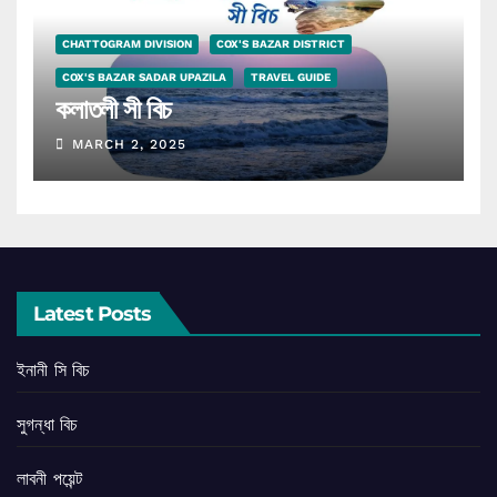
CHATTOGRAM DIVISION
COX'S BAZAR DISTRICT
COX'S BAZAR SADAR UPAZILA
TRAVEL GUIDE
কলাতলী সী বিচ
MARCH 2, 2025
Latest Posts
ইনানী সি বিচ
সুগন্ধা বিচ
লাবনী পয়েন্ট