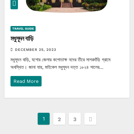
TRAVEL GUIDE
মধুসূদন বাড়ি
DECEMBER 25, 2023
মধুসূদন বাড়ি, যশোর জেলার কপোতাক্ষ নদের তীরে সাগরদাঁড়ি গ্রামে
অবস্থিত। জানা যায়, মাইকেল মধুসূদন দত্ত ১৮২৪ সালের…
Read More
Posts
1
2
3
pagination