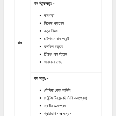
বাস
স্টান্ডসমূহ
:-
দামপাড়া
সিনেমা প্যালেস
নতুন ব্রিজ
চাটগাওন বাস পয়েন্ট
বাস
ডলফিন চত্তর
চিটাগং বাস স্ট্যান্ড
অলংকার মোড়
বাস সমূহ:-
সৌদিয়া কোচ সার্ভিস
সেইন্টমার্টিন হুন্ডাই (রবি এক্সপ্রেস)
স্বাধীন এক্সপ্রেস
প্যারাডাইস এক্সপ্রেস