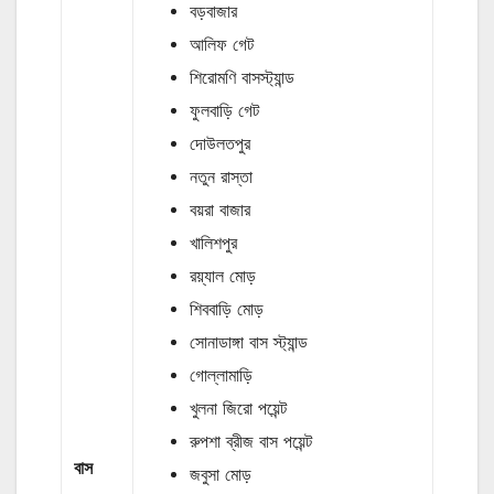
বড়বাজার
আলিফ গেট
শিরোমণি বাসস্ট্যান্ড
ফুলবাড়ি গেট
দোউলতপুর
নতুন রাস্তা
বয়রা বাজার
খালিশপুর
রয়্যাল মোড়
শিববাড়ি মোড়
সোনাডাঙ্গা বাস স্ট্যান্ড
গোল্লামাড়ি
খুলনা জিরো পয়েন্ট
রুপশা ব্রীজ বাস পয়েন্ট
বাস
জবুসা মোড়