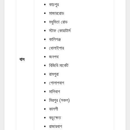
কাচপুর
মাজাররোড
মধুমিতা রোড
স্টাফ কোয়াটার্স
কালিগঞ্জ
ধোলাইপার
জনপথ
বাস
বিজিবি মার্কেট
রামপুরা
গোলাপবাগ
মালিবাগ
মিরপুর (সকল)
কালশী
কচুক্ষেত
রাজারবাগ