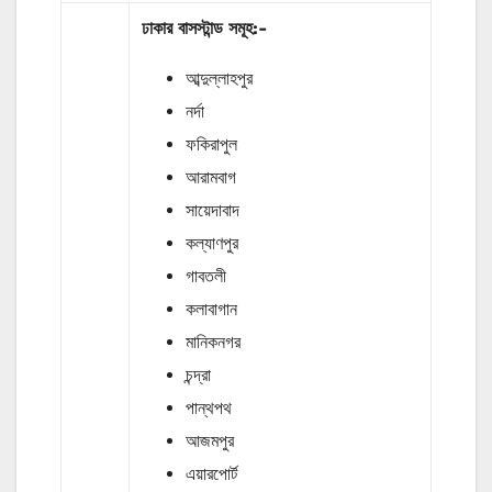
ঢাকার
বাসস্টান্ড
সমূহ
:-
আব্দুল্লাহপুর
নর্দা
ফকিরাপুল
আরামবাগ
সায়েদাবাদ
কল্যাণপুর
গাবতলী
কলাবাগান
মানিকনগর
চন্দ্রা
পান্থপথ
আজমপুর
এয়ারপোর্ট