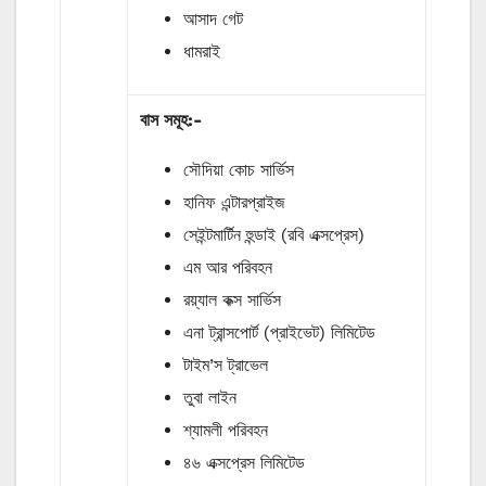
আসাদ গেট
ধামরাই
বাস
সমূহ
:-
সৌদিয়া কোচ সার্ভিস
হানিফ এন্টারপ্রাইজ
সেইন্টমার্টিন হুন্ডাই (রবি এক্সপ্রেস)
এম আর পরিবহন
রয়্যাল কক্স সার্ভিস
এনা ট্রান্সপোর্ট (প্রাইভেট) লিমিটেড
টাইম’স ট্রাভেল
তুবা লাইন
শ্যামলী পরিবহন
৪৬ এক্সপ্রেস লিমিটেড