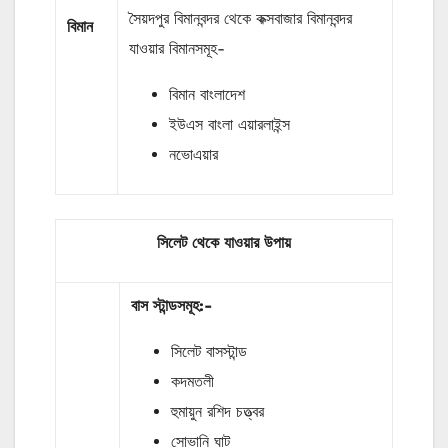
সৈয়দপুর বিমানবন্দর থেকে কক্সবাজার বিমানবন্দর
বিমান
যাওয়ার বিমানসমূহ-
বিমান বাংলাদেশ
ইউএস বাংলা এয়ারলাইন্স
নভোএয়ার
সিলেট থেকে যাওয়ার উপায়
বাস
স্টান্ডসমূহ
:-
সিলেট বাসস্টান্ড
কদমতলী
হুমায়ুন রশিদ চত্ত্বর
সোভানি ঘাট