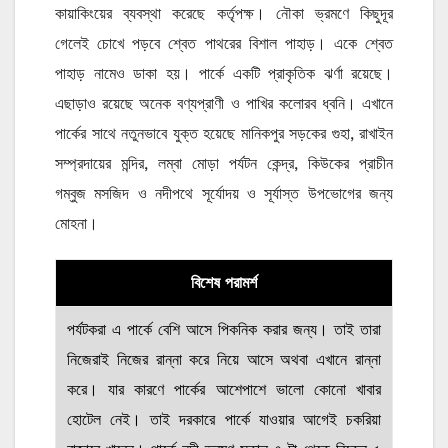
কায়াকিংয়ের ব্যবস্থা করেছে কর্তৃপক্ষ। নৌকা ভ্রমণে কিছুদূর
গেলেই চোখে পড়বে শ্বেত পাথরের বিশাল পাহাড়। একে শ্বেত
পাহাড় নামেও ডাকা হয়। পার্কে একটি প্রাকৃতিক ঝর্ণা রয়েছে।
এছাড়াও রয়েছে অনেক বণ্যপ্রাণী ও পাখির কলোরব ধ্বনি। এখানে
পার্কের সাথে নতুনভাবে যুক্ত হয়েছে মানিকপুর সড়কের গুহা, রাখাইন
সম্প্রদায়ের মন্দির, লম্বা মোড়া পর্যটন কেন্দ্র, কিউকের প্রাচীন
গম্বুজ মসজিদ ও নদীপথে সূর্যোদয় ও সূর্যাস্ত উপভোগের জন্য
মোহনা।
বিশেষ পরামর্শ
পর্যটকরা এ পার্কে বেশি আসে পিকনিক করার জন্য। তাই তারা
নিজেরাই নিজের রান্না করে নিয়ে আসে অথবা এখানে রান্না
করে। যার কারণে পার্কের আশেপাশে ভালো কোনো খাবার
হোটেল নেই। তাই দরকারে পার্কে যাওয়ার আগেই চকরিয়া