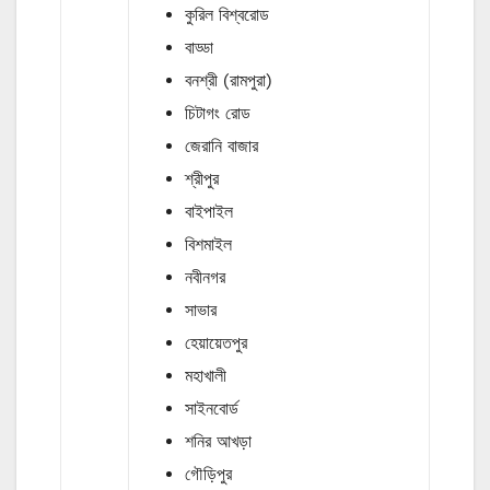
কুরিল বিশ্বরোড
বাড্ডা
বনশ্রী (রামপুরা)
চিটাগং রোড
জেরানি বাজার
শ্রীপুর
বাইপাইল
বিশমাইল
নবীনগর
সাভার
হেয়ায়েতপুর
মহাখালী
সাইনবোর্ড
শনির আখড়া
গৌড়িপুর