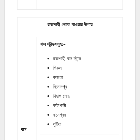
রাজশাহী থেকে যাওয়ার উপায়
বাস
স্টান্ডসমূহ
:-
রাজশাহী বাস স্টান্ড
শিরুল
কাজলা
বিনোদপুর
বিহাশ মোড়
কাটাখালী
বানেশ্বর
পুটিয়া
বাস