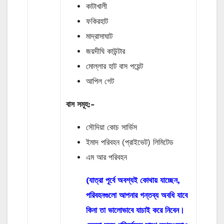
কাটাখালী
ফকিরহাট
মাদ্রাসাঘাট
জয়দীঘি কাউন্টার
মোল্লার হাট বাস পয়েন্ট
আপিল গেট
বাস
সমূহ
:-
সৌদিয়া কোচ সার্ভিস
ইমাদ পরিবহন (প্রাইভেট) লিমিটেড
এম আর পরিবহন
(যাত্রা পূর্বে অবশ্যই কোথায় যাচ্ছেন,
পরিবহনগুলো আপনার গন্তব্য অবধি যাবে
কিনা তা ভালোভাবে যাচাই করে নিবেন।