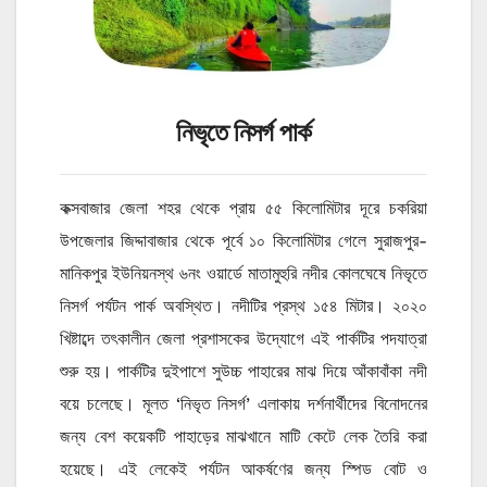
নিভৃতে নিসর্গ পার্ক
কক্সবাজার জেলা শহর থেকে প্রায় ৫৫ কিলোমিটার দূরে চকরিয়া
উপজেলার জিদ্দাবাজার থেকে পূর্বে ১০ কিলোমিটার গেলে সুরাজপুর-
মানিকপুর ইউনিয়নস্থ ৬নং ওয়ার্ডে মাতামুহুরি নদীর কোলঘেষে নিভৃতে
নিসর্গ পর্যটন পার্ক অবস্থিত। নদীটির প্রস্থ ১৫৪ মিটার। ২০২০
খিষ্টাব্দে তৎকালীন জেলা প্রশাসকের উদ্যোগে এই পার্কটির পদযাত্রা
শুরু হয়। পার্কটির দুইপাশে সুউচ্চ পাহারের মাঝ দিয়ে আঁকাবাঁকা নদী
বয়ে চলেছে। মূলত ‘নিভৃত নিসর্গ’ এলাকায় দর্শনার্থীদের বিনোদনের
জন্য বেশ কয়েকটি পাহাড়ের মাঝখানে মাটি কেটে লেক তৈরি করা
হয়েছে। এই লেকেই পর্যটন আকর্ষণের জন্য স্পিড বোট ও