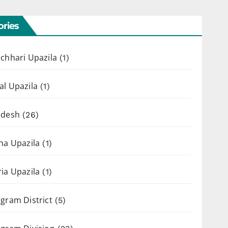
ries
chhari Upazila
(1)
l Upazila
(1)
adesh
(26)
ha Upazila
(1)
ia Upazila
(1)
gram District
(5)