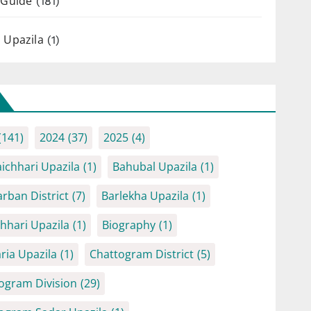
 Guide
(181)
 Upazila
(1)
(141)
2024
(37)
2025
(4)
ichhari Upazila
(1)
Bahubal Upazila
(1)
rban District
(7)
Barlekha Upazila
(1)
chhari Upazila
(1)
Biography
(1)
ria Upazila
(1)
Chattogram District
(5)
ogram Division
(29)