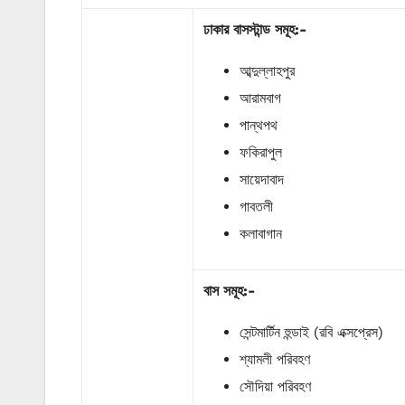
ঢাকার
বাসস্টান্ড
সমূহ
:-
আব্দুল্লাহপুর
আরামবাগ
পান্থপথ
ফকিরাপুল
সায়েদাবাদ
গাবতলী
কলাবাগান
বাস
সমূহ
:-
সেন্টমার্টিন হুন্ডাই (রবি এক্সপ্রেস)
শ্যামলী পরিবহণ
সৌদিয়া পরিবহণ