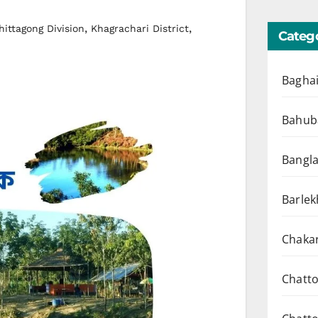
,
,
hittagong Division
Khagrachari District
Catego
Baghai
Bahuba
Bangl
Barlek
Chakar
Chatto