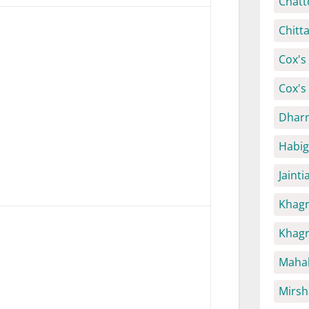
Chatt
Chitt
Cox's 
Cox's
Dhar
Habig
Jaint
Khagr
Khagr
Mahal
Mirsh