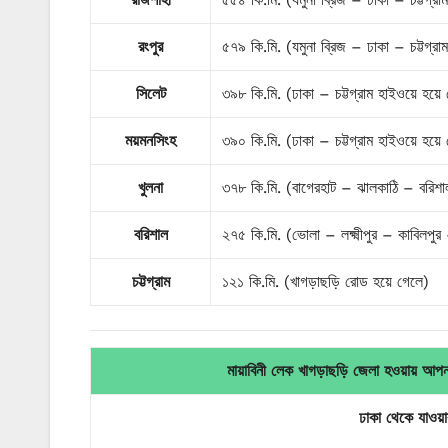
রংপুর
৫৭৯ কি.মি. (যমুনা ব্রিজ – ঢাকা – চট্টগ্র
সিলেট
৩৯৮ কি.মি. (ঢাকা – চট্টগ্রাম হাইওয়ে হয়ে
ময়মনসিংহ
৩৯০ কি.মি. (ঢাকা – চট্টগ্রাম হাইওয়ে হয়ে
খুলনা
৩৭৮ কি.মি. (বাগেরহাট – ঝালকাঠি – বরিশাল
বরিশাল
২৭৫ কি.মি. (ভোলা – লক্ষ্মীপুর – কাবিলপু
চট্টগ্রাম
১২১ কি.মি. (খাগড়াছড়ি রোড হয়ে গেলে)
মায়াবিনী লেক খাগড়াছড়ি জেলা হওয়ায় আপ
ঢাকা থেকে যাওয়া