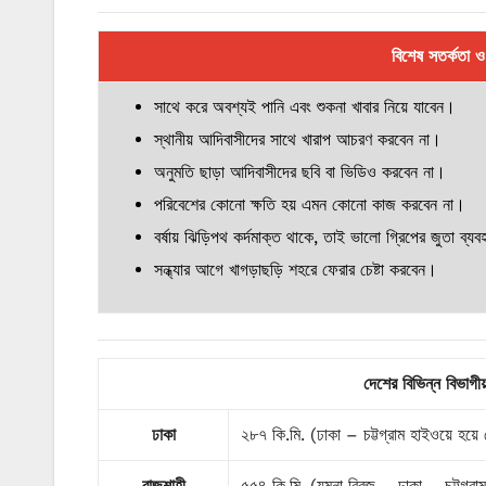
বিশেষ সতর্কতা ও 
সাথে করে অবশ্যই পানি এবং শুকনা খাবার নিয়ে যাবেন।
স্থানীয় আদিবাসীদের সাথে খারাপ আচরণ করবেন না।
অনুমতি ছাড়া আদিবাসীদের ছবি বা ভিডিও করবেন না।
পরিবেশের কোনো ক্ষতি হয় এমন কোনো কাজ করবেন না।
বর্ষায় ঝিড়িপথ কর্দমাক্ত থাকে, তাই ভালো গ্রিপের জুতা ব্য
সন্ধ্যার আগে খাগড়াছড়ি শহরে ফেরার চেষ্টা করবেন।
দেশের বিভিন্ন বিভাগী
ঢাকা
২৮৭ কি.মি. (ঢাকা – চট্টগ্রাম হাইওয়ে হয়ে
রাজশাহী
৫৫৪ কি.মি. (যমুনা ব্রিজ – ঢাকা – চট্টগ্র