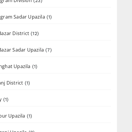
gram Division
(23)
gram Sadar Upazila
(1)
Bazar District
(12)
Bazar Sadar Upazila
(7)
nghat Upazila
(1)
nj District
(1)
y
(1)
apur Upazila
(1)