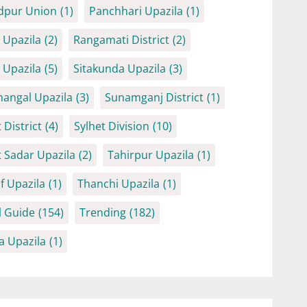
dpur Union
(1)
Panchhari Upazila
(1)
Upazila
(2)
Rangamati District
(2)
Upazila
(5)
Sitakunda Upazila
(3)
angal Upazila
(3)
Sunamganj District
(1)
 District
(4)
Sylhet Division
(10)
t Sadar Upazila
(2)
Tahirpur Upazila
(1)
f Upazila
(1)
Thanchi Upazila
(1)
l Guide
(154)
Trending
(182)
a Upazila
(1)