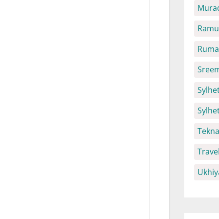
Mura
Ramu 
Ruma 
Sreem
Sylhet
Sylhe
Tekna
Trave
Ukhiy