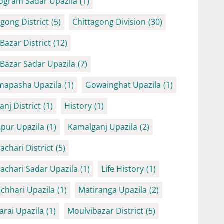
ogram Sadar Upazila
(1)
agong District
(5)
Chittagong Division
(30)
Bazar District
(12)
 Bazar Sadar Upazila
(7)
mapasha Upazila
(1)
Gowainghat Upazila
(1)
anj District
(1)
History
(1)
iapur Upazila
(1)
Kamalganj Upazila
(2)
achari District
(5)
achari Sadar Upazila
(1)
Life History
(1)
chhari Upazila
(1)
Matiranga Upazila
(2)
arai Upazila
(1)
Moulvibazar District
(5)