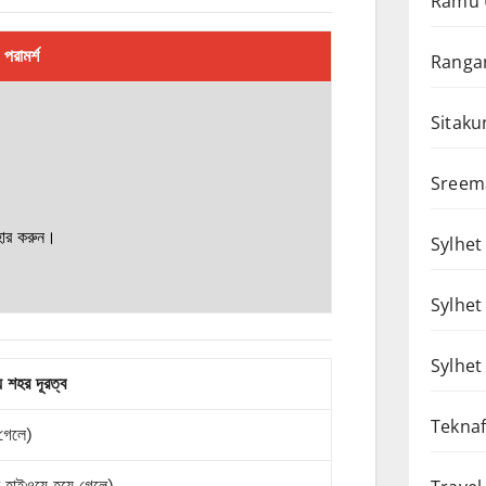
Ramu 
পরামর্শ
Rangam
Sitaku
Sreem
বহার করুন।
Sylhet 
Sylhet
Sylhet
য় শহর দূরত্ব
Teknaf
 গেলে)
াম হাইওয়ে হয়ে গেলে)