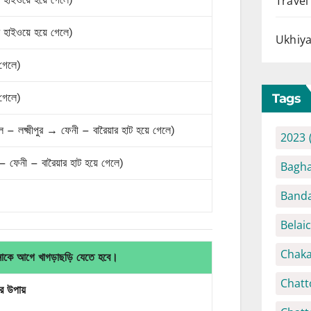
Travel
াম হাইওয়ে হয়ে গেলে)
Ukhiya
 গেলে)
Tags
 গেলে)
 – লক্ষ্মীপুর → ফেনী – বারৈয়ার হাট হয়ে গেলে)
2023
র – ফেনী – বারৈয়ার হাট হয়ে গেলে)
Bagha
Banda
Belai
Chaka
নাকে আগে খাগড়াছড়ি যেতে হবে।
Chatt
র
উপায়